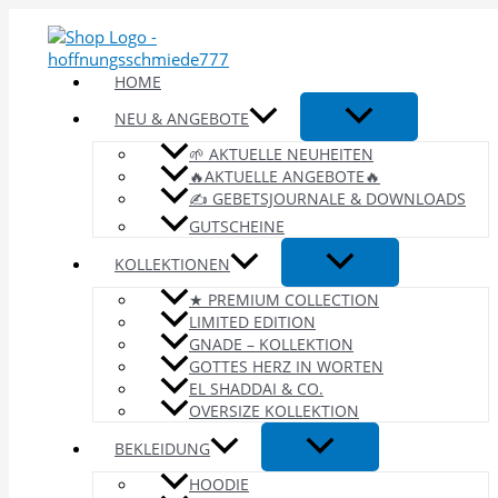
Zum
Inhalt
springen
HOME
NEU & ANGEBOTE
🌱 AKTUELLE NEUHEITEN
🔥AKTUELLE ANGEBOTE🔥
✍️ GEBETSJOURNALE & DOWNLOADS
GUTSCHEINE
KOLLEKTIONEN
★ PREMIUM COLLECTION
LIMITED EDITION
GNADE – KOLLEKTION
GOTTES HERZ IN WORTEN
EL SHADDAI & CO.
OVERSIZE KOLLEKTION
BEKLEIDUNG
HOODIE