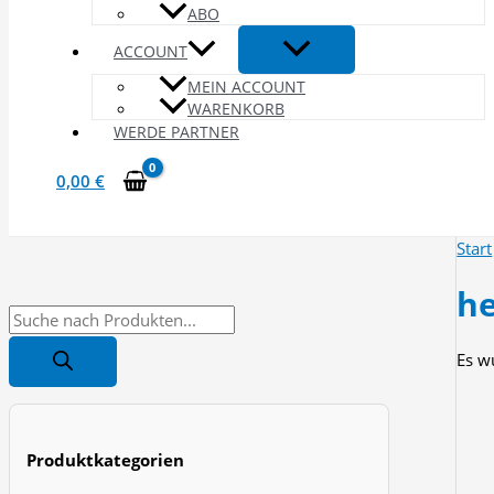
ABO
ACCOUNT
MEIN ACCOUNT
WARENKORB
WERDE PARTNER
0,00
€
Start
he
P
r
Es w
o
d
u
Produktkategorien
c