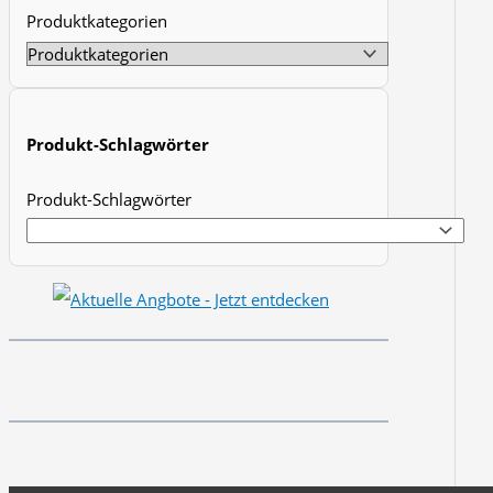
Produktkategorien
t
s
s
e
Produkt-Schlagwörter
a
r
Produkt-Schlagwörter
c
h