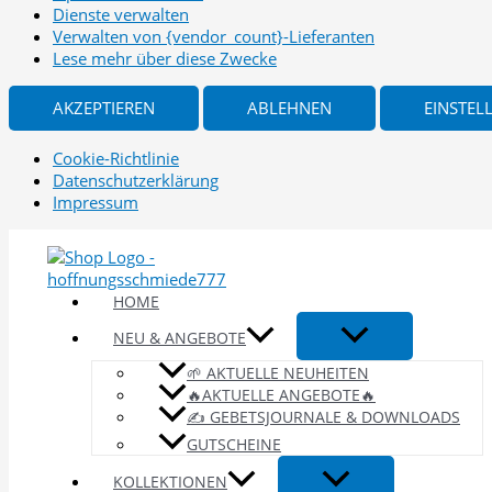
Dienste verwalten
Verwalten von {vendor_count}-Lieferanten
Lese mehr über diese Zwecke
AKZEPTIEREN
ABLEHNEN
EINSTEL
Cookie-Richtlinie
Datenschutzerklärung
Impressum
Zum
Inhalt
springen
HOME
NEU & ANGEBOTE
🌱 AKTUELLE NEUHEITEN
🔥AKTUELLE ANGEBOTE🔥
✍️ GEBETSJOURNALE & DOWNLOADS
GUTSCHEINE
KOLLEKTIONEN