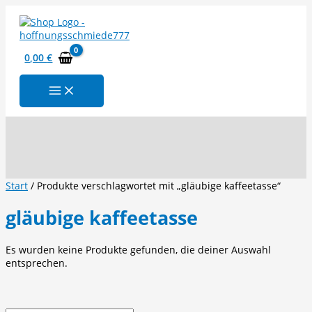
Zum
Inhalt
springen
0,00
€
Suchen
Start
/ Produkte verschlagwortet mit „gläubige kaffeetasse“
gläubige kaffeetasse
Es wurden keine Produkte gefunden, die deiner Auswahl
entsprechen.