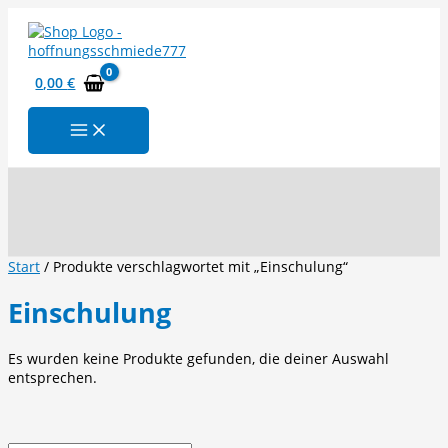
Zum
Inhalt
springen
0,00
€
Suchen
Start
/ Produkte verschlagwortet mit „Einschulung“
Einschulung
Es wurden keine Produkte gefunden, die deiner Auswahl
entsprechen.