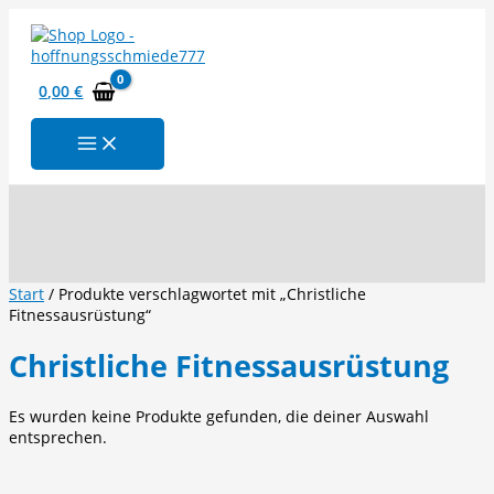
Zum
Inhalt
springen
0,00
€
Suchen
Start
/ Produkte verschlagwortet mit „Christliche
Fitnessausrüstung“
Christliche Fitnessausrüstung
Es wurden keine Produkte gefunden, die deiner Auswahl
entsprechen.