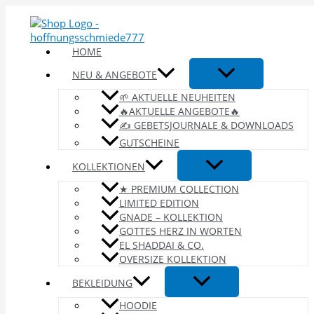
Zum
Inhalt
springen
HOME
NEU & ANGEBOTE
🌱 AKTUELLE NEUHEITEN
🔥AKTUELLE ANGEBOTE🔥
✍️ GEBETSJOURNALE & DOWNLOADS
GUTSCHEINE
KOLLEKTIONEN
★ PREMIUM COLLECTION
LIMITED EDITION
GNADE – KOLLEKTION
GOTTES HERZ IN WORTEN
EL SHADDAI & CO.
OVERSIZE KOLLEKTION
BEKLEIDUNG
HOODIE