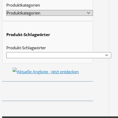
Produktkategorien
t
s
s
e
Produkt-Schlagwörter
a
r
Produkt-Schlagwörter
c
h