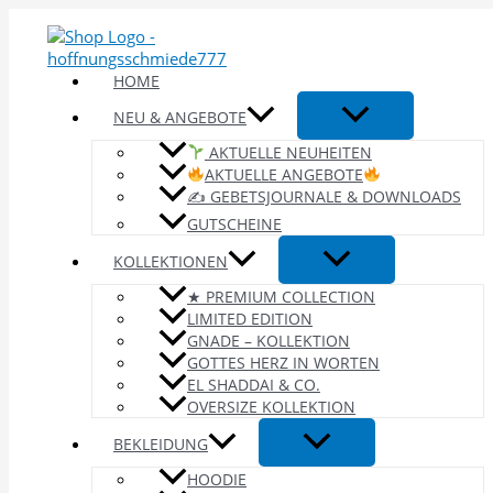
Zum
Inhalt
springen
HOME
NEU & ANGEBOTE
AKTUELLE NEUHEITEN
AKTUELLE ANGEBOTE
✍️ GEBETSJOURNALE & DOWNLOADS
GUTSCHEINE
KOLLEKTIONEN
★ PREMIUM COLLECTION
LIMITED EDITION
GNADE – KOLLEKTION
GOTTES HERZ IN WORTEN
EL SHADDAI & CO.
OVERSIZE KOLLEKTION
BEKLEIDUNG
HOODIE