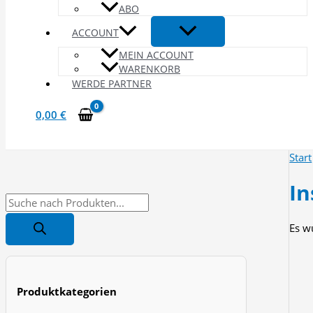
ABO
ACCOUNT
MEIN ACCOUNT
WARENKORB
WERDE PARTNER
0,00
€
Start
In
P
r
Es w
o
d
u
Produktkategorien
c