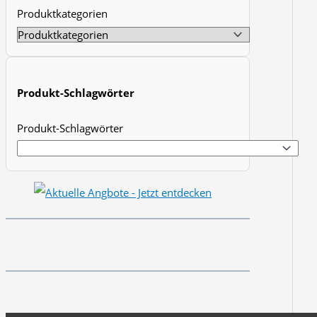
Produktkategorien
t
s
s
e
Produkt-Schlagwörter
a
r
Produkt-Schlagwörter
c
h