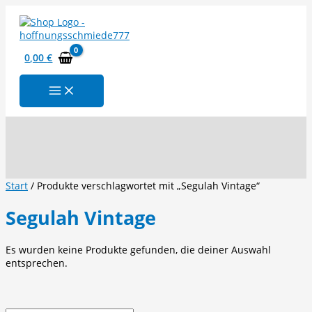
Zum
Inhalt
springen
0,00
€
Suchen
Start
/ Produkte verschlagwortet mit „Segulah Vintage“
Segulah Vintage
Es wurden keine Produkte gefunden, die deiner Auswahl
entsprechen.