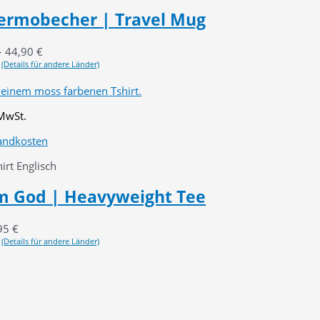
ermobecher | Travel Mug
–
44,90
€
(Details für andere Länder)
 MwSt.
andkosten
rt Englisch
om God | Heavyweight Tee
95
€
(Details für andere Länder)