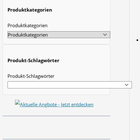
t
Produktkategorien
s
Produktkategorien
s
e
a
r
Produkt-Schlagwörter
c
h
Produkt-Schlagwörter