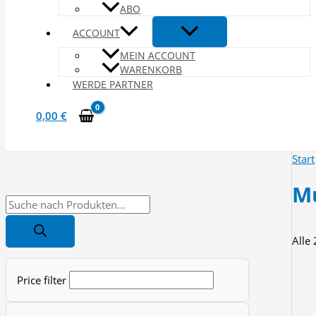
ABO
ACCOUNT
MEIN ACCOUNT
WARENKORB
WERDE PARTNER
0,00
€
Start
M
P
r
Alle
o
d
Price filter
u
c