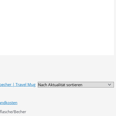
andkosten
kflasche/Becher