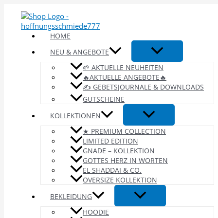
Zum
Inhalt
springen
HOME
NEU & ANGEBOTE
🌱 AKTUELLE NEUHEITEN
🔥AKTUELLE ANGEBOTE🔥
✍️ GEBETSJOURNALE & DOWNLOADS
GUTSCHEINE
KOLLEKTIONEN
★ PREMIUM COLLECTION
LIMITED EDITION
GNADE – KOLLEKTION
GOTTES HERZ IN WORTEN
EL SHADDAI & CO.
OVERSIZE KOLLEKTION
BEKLEIDUNG
HOODIE