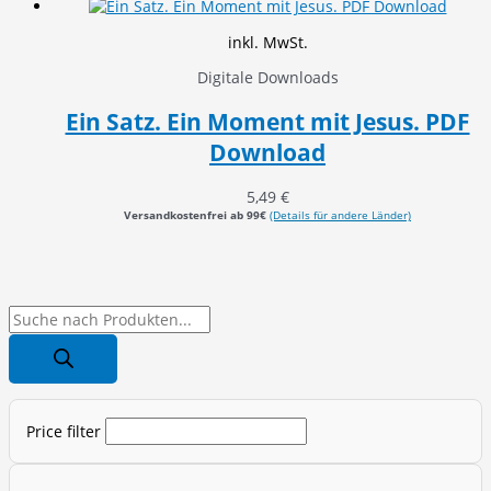
inkl. MwSt.
Digitale Downloads
Ein Satz. Ein Moment mit Jesus. PDF
Download
5,49
€
Versandkostenfrei ab 99€
(Details für andere Länder)
P
r
o
d
Price filter
u
c