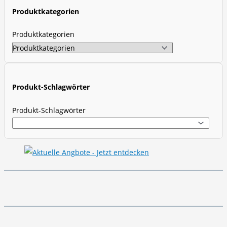
t
Produktkategorien
s
s
Produktkategorien
e
a
r
c
Produkt-Schlagwörter
h
Produkt-Schlagwörter