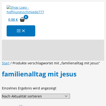
Zum
Inhalt
springen
0,00
€
Suchen
Start
/ Produkte verschlagwortet mit „familienalltag mit jesus“
familienalltag mit jesus
Einzelnes Ergebnis wird angezeigt