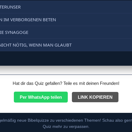
ATERUNSER
TEN IM VERBORGENEN BETEN
Zum
Inhalt
 DIE SYNAGOGE
springen
I NICHT NÖTIG, WENN MAN GLAUBT
Hat dir das Quiz gefallen? Teile es mit deinen Freunden!
Per WhatsApp teilen
LINK KOPIEREN
egelmäßig neue Bibelquizze zu verschiedenen Themen! Schau also gern
Quiz mehr zu verpassen.