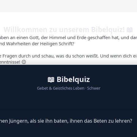
Willkommen zu unserem Bibelquiz! 📖
auben an einen Gott, der Himmel und Erde geschaffen hat, und dara
nd Wahrheiten der Heiligen Schrift?
 Fragen durch und schau, was du schon weißt. Und wenn dich ei
enntnisse! 😊
📖 Bibelquiz
Gebet & Geistliches Leben · Schwer
en Jüngern, als sie ihn baten, ihnen das Beten zu lehren?